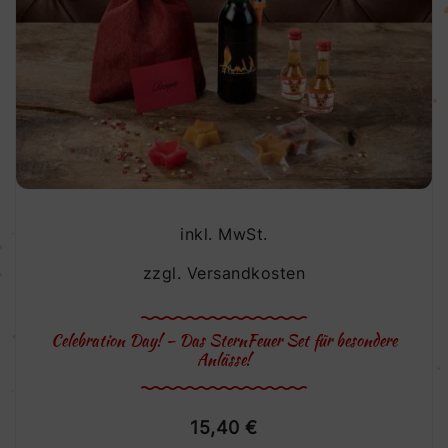
inkl. MwSt.
zzgl.
Versandkosten
Celebration Day! – Das SternFeuer Set für besondere
Anlässe!
15,40
€