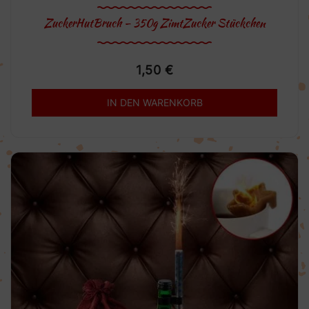
ZuckerHutBruch – 350g ZimtZucker Stückchen
1,50
€
IN DEN WARENKORB