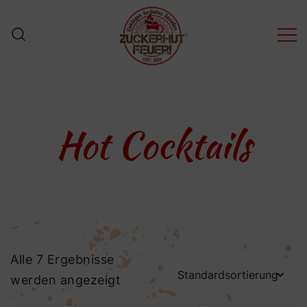
Zum
Inhalt
springen
ZuckerHutFeuer! – Der
ZuckerHut für
FeuerZangenBowle
Hot Cocktails
Alle 7 Ergebnisse
werden angezeigt