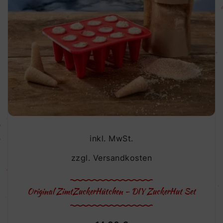
inkl. MwSt.
zzgl.
Versandkosten
Original ZimtZuckerHütchen – DIY ZuckerHut Set