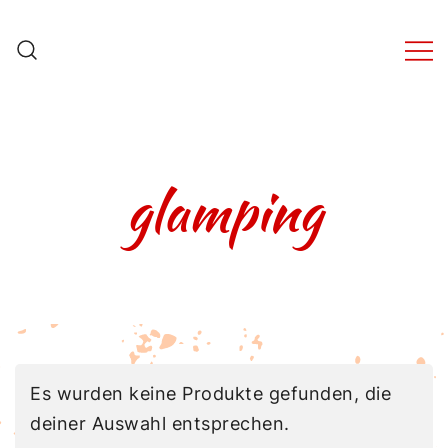
Zum
Inhalt
springen
ZuckerHutFeuer! – Der
ZuckerHut für
FeuerZangenBowle
glamping
Es wurden keine Produkte gefunden, die
deiner Auswahl entsprechen.