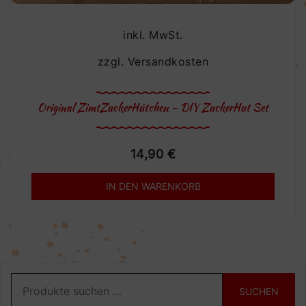
inkl. MwSt.
zzgl.
Versandkosten
Original ZimtZuckerHütchen – DIY ZuckerHut Set
14,90
€
IN DEN WARENKORB
Suchen
SUCHEN
nach: