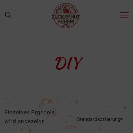
Zum
Inhalt
springen
ZuckerHutFeuer! – Der
ZuckerHut für
FeuerZangenBowle
DIY
Einzelnes Ergebnis
wird angezeigt