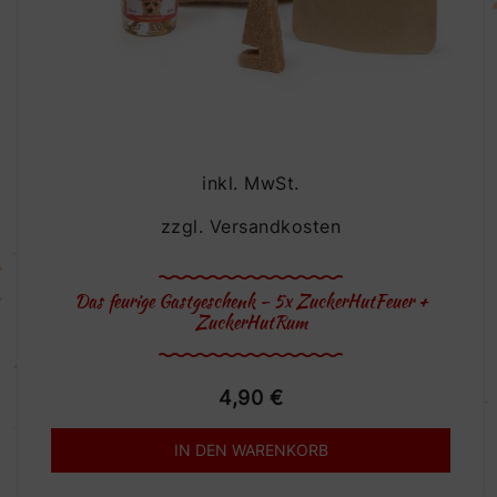
inkl. MwSt.
zzgl.
Versandkosten
Das feurige Gastgeschenk – 5x ZuckerHutFeuer +
ZuckerHutRum
4,90
€
IN DEN WARENKORB