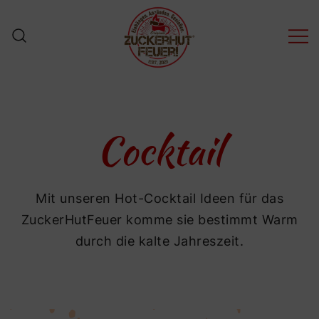
Zum
Inhalt
springen
ZuckerHutFeuer! – Der
ZuckerHut für
FeuerZangenBowle
Cocktail
Mit unseren Hot-Cocktail Ideen für das
ZuckerHutFeuer komme sie bestimmt Warm
durch die kalte Jahreszeit.